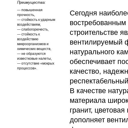
Преимущества:
— повышенная
Сегодня наиболе
прочность,
— стойкость к ударным
востребованным
воздействиям,
— слабогорючесть,
строительстве я
— стойкость к
воздействию
вентилируемый 
микроорганизмов и
химических веществ,
натурального кам
— не образуются
известковые налеты,
обеспечивает по
— отсутствие «мокрых
процессов».
качество, надежн
респектабельный
В качестве натур
материала широк
гранит, цветовая
дополняет вент