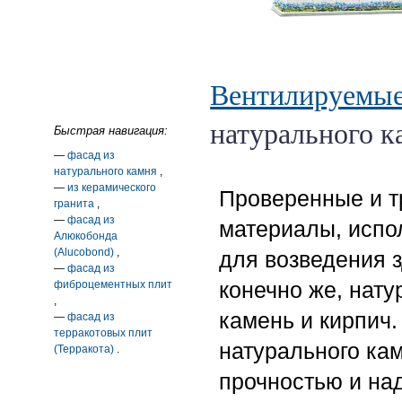
Вентилируемы
натурального к
Быстрая навигация:
—
фасад из
натурального камня
,
—
из керамического
Проверенные и 
гранита
,
—
фасад из
материалы, исп
Алюкобонда
(Alucobond)
,
для возведения з
—
фасад из
конечно же, нат
фиброцементных плит
,
камень и кирпич
—
фасад из
терракотовых плит
натурального ка
(Терракота)
.
прочностью и на